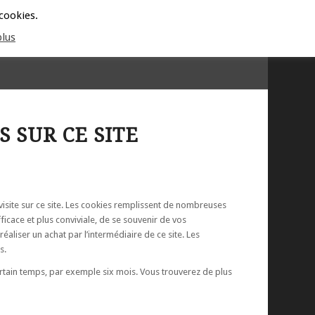
ISES
HONORAIRES ET CGV
ACTUALITÉS
CONTACT
 cookies.
plus
 SUR CE SITE
a visite sur ce site. Les cookies remplissent de nombreuses
fficace et plus conviviale, de se souvenir de vos
réaliser un achat par l’intermédiaire de ce site. Les
s.
tain temps, par exemple six mois. Vous trouverez de plus