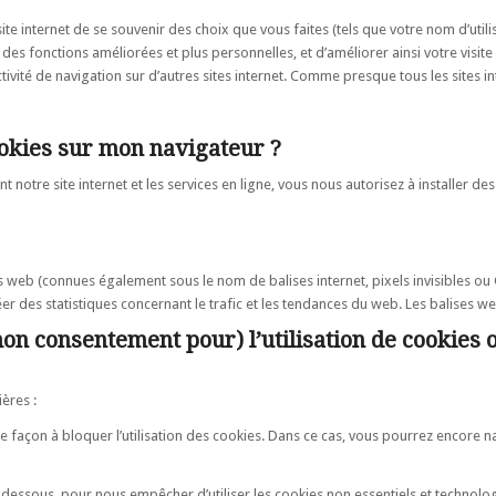
te internet de se souvenir des choix que vous faites (tels que votre nom d’utili
 des fonctions améliorées et plus personnelles, et d’améliorer ainsi votre visite
vité de navigation sur d’autres sites internet. Comme presque tous les sites in
cookies sur mon navigateur ?
t notre site internet et les services en ligne, vous nous autorisez à installer d
s web (connues également sous le nom de balises internet, pixels invisibles ou
éer des statistiques concernant le trafic et les tendances du web. Les balises we
on consentement pour) l’utilisation de cookies 
ères :
façon à bloquer l’utilisation des cookies. Dans ce cas, vous pourrez encore n
-dessous, pour nous empêcher d’utiliser les cookies non essentiels et technolo