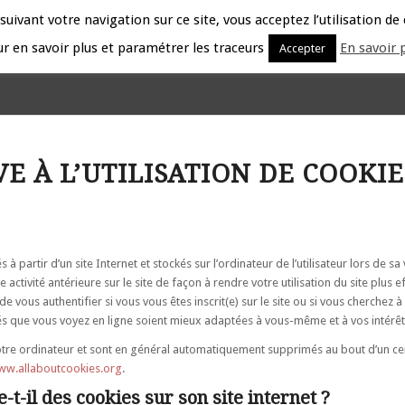
ACCUEIL
LE CABINET
LES ASSOCIÉS
EXPERT
uivant votre navigation sur ce site, vous acceptez l’utilisation de
r en savoir plus et paramétrer les traceurs
En savoir 
Accepter
E À L’UTILISATION DE COOKIES
 partir d’un site Internet et stockés sur l’ordinateur de l’utilisateur lors de s
 activité antérieure sur le site de façon à rendre votre utilisation du site plus e
e vous authentifier si vous vous êtes inscrit(e) sur le site ou si vous cherchez à 
és que vous voyez en ligne soient mieux adaptées à vous-même et à vos intérêt
tre ordinateur et sont en général automatiquement supprimés au bout d’un cer
ww.allaboutcookies.org
.
-t-il des cookies sur son site internet ?