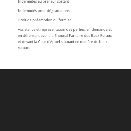
Indemnités au preneur sortant
Indemnités pour dégradations
Droit de préemption du fermier
Assistance et représentation des parties, en demande et
en défense, devant le Tribunal Paritaire des Baux Ruraux
et devant la Cour d’Appel statuant en matière de baux
ruraux.