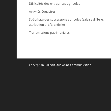
Difficultés des entreprises agricoles
Activités équestres
Spécificité des successions agricoles (salaire différé,
attribution préférentielle)
Transmissions patrimoniales
Conception Collectif
StudioXine Communication