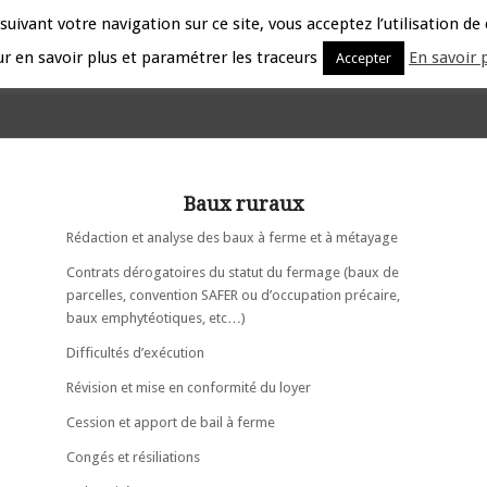
ACCUEIL
LE CABINET
LES ASSOCIÉS
EXPERT
uivant votre navigation sur ce site, vous acceptez l’utilisation de
r en savoir plus et paramétrer les traceurs
En savoir 
Accepter
Baux ruraux
Rédaction et analyse des baux à ferme et à métayage
Contrats dérogatoires du statut du fermage (baux de
parcelles, convention SAFER ou d’occupation précaire,
baux emphytéotiques, etc…)
Difficultés d’exécution
Révision et mise en conformité du loyer
Cession et apport de bail à ferme
Congés et résiliations