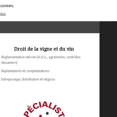
ISES
HONORAIRES ET CGV
ACTUALITÉS
CONTACT
 cookies.
plus
Droit de la vigne et du vin
Règlementation viticole (A.O.C., agréments, contrôles
douaniers)
Replantations et complantations
Entreposage, distribution et négoce